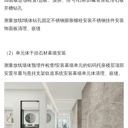
饰面板进场检査f选板、预拼、排号f石材防碱背涂处理石板
开槽钻孔
测量放线f墙体钻孔固定不锈钢膨胀螺栓安装不锈钢挂件安装
饰面板清理、嵌缝
（2）单元体干挂石材幕墙安装
测量放线墙体预埋件检查f安装幕墙单元的铝码托座楼层顶部
安置吊重与悬挂支架轨道系统安装幕墙单元体清理、嵌缝。