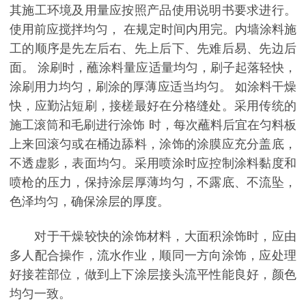
其施工环境及用量应按照产品使用说明书要求进行。
使用前应搅拌均匀， 在规定时间内用完。内墙涂料施
工的顺序是先左后右、先上后下、先难后易、先边后
面。 涂刷时，蘸涂料量应适量均匀，刷子起落轻快，
涂刷用力均匀，刷涂的厚薄应适当均匀。 如涂料干燥
快，应勤沾短刷，接槎最好在分格缝处。采用传统的
施工滚筒和毛刷进行涂饰 时，每次蘸料后宜在匀料板
上来回滚匀或在桶边舔料，涂饰的涂膜应充分盖底，
不透虚影，表面均匀。采用喷涂时应控制涂料黏度和
喷枪的压力，保持涂层厚薄均匀，不露底、不流坠，
色泽均匀，确保涂层的厚度。
对于干燥较快的涂饰材料，大面积涂饰时，应由
多人配合操作，流水作业，顺同一方向涂饰，应处理
好接茬部位，做到上下涂层接头流平性能良好，颜色
均匀一致。