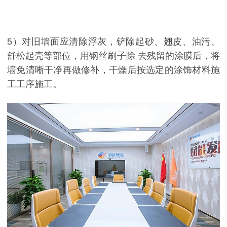
5）对旧墙面应清除浮灰，铲除起砂、翘皮、油污、
舒松起壳等部位，用钢丝刷子除 去残留的涂膜后，将
墙免清晰干净再做修补，干燥后按选定的涂饰材料施
工工序施工。