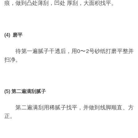
痕，做到凸处薄刮，凹处 厚刮，大面积找平。
(4) 磨平
待第一遍腻子干透后，用0〜2号砂纸打磨平整并
扫净。
(5) 第二遍满刮腻子
第二遍满刮用稀腻子找平，并做到线脚顺直、方
正。