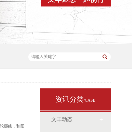
资讯分类
/CASE
文丰动态
的轮廓线，和阳