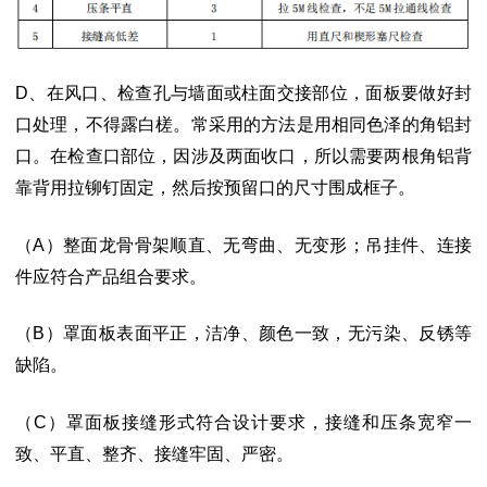
D、在风口、检查孔与墙面或柱面交接部位，面板要做好封
口处理，不得露白槎。
常采用的方法是用相同色泽的角铝封
口。在检查口部位，因涉及两面收口，所以需要
两根角铝背
靠背用拉铆钉固定，然后按预留口的尺寸围成框子。
（
A）整面龙骨骨架顺直、无弯曲、无变形；吊挂件、连接
件应符合产品组合要求。
（
B）罩面板表面平正，洁净、颜色一致，无污染、反锈等
缺陷。
（C）罩面板接缝形式符合设计要求，接缝和压条宽窄一
致、平直、整齐、接缝牢
固、严密。