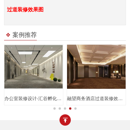
过道装修效果图
案例推荐
出线条感？
办公室装修设计-汇谷孵化器过道设计效果图
融望商务酒店过道装修效果图