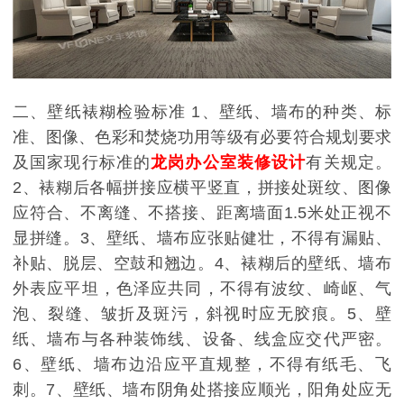
二、壁纸裱糊检验标准 1、壁纸、墙布的种类、标
准、图像、色彩和焚烧功用等级有必要符合规划要求
及国家现行标准的
龙岗办公室装修设计
有关规定。
2、裱糊后各幅拼接应横平竖直，拼接处斑纹、图像
应符合、不离缝、不搭接、距离墙面1.5米处正视不
显拼缝。3、壁纸、墙布应张贴健壮，不得有漏贴、
补贴、脱层、空鼓和翘边。4、裱糊后的壁纸、墙布
外表应平坦，色泽应共同，不得有波纹、崎岖、气
泡、裂缝、皱折及斑污，斜视时应无胶痕。5、壁
纸、墙布与各种装饰线、设备、线盒应交代严密。
6、壁纸、墙布边沿应平直规整，不得有纸毛、飞
刺。7、壁纸、墙布阴角处搭接应顺光，阳角处应无