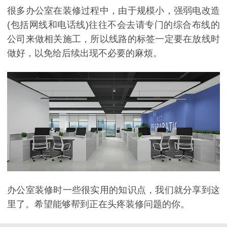
很多办公室在装修过程中，由于规模小，强弱电改造
(
包括网线和电话线
)
往往不会去请专门的综合布线的
公司来做相关施工，所以线路的标签一定要在放线时
做好，以免给后续出现不必要的麻烦。
办公室装修
时一些很实用的知识点，我们就分享到这
里了。
希望能够帮到正在头疼装修问题的你。