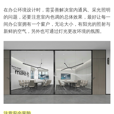
在办公环境设计时，需妥善解决室内通风、采光照明
的问题，还要注意室内色调的总体效果，最好让每一
间办公室拥有一个窗户，无论大小，有阳光的照射与
新鲜的空气，另外也可通过灯光更改环境的氛围。
注意安全风险