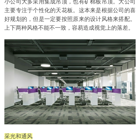
小公司大多采用集成吊顶，也有矿棉板吊顶。大公司
主要专注于个性化的天花板。这本来是根据公司的喜
好规划的，但是一定要按照原来的设计风格来搭配。
上下两种风格不能不一致，
容易
造成视觉上的落差。
采光和通风