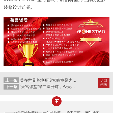
www.wfzssz.com
装修设计难题。
上一条
美在世界各地开设实验室是为了制造“生化病毒”吗？- 实验室装修里的秘密
返回
列表
下一条
“天宫课堂”第二课开讲，今天你学习了吗
办公室设计装修
一站式快装
施工工艺
网站地图
|
|
|