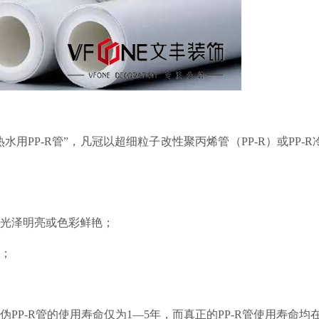
水用PP-R管”，凡冠以超细粒子改性聚丙烯管（PP-R）或PP-R冷
R管光泽明亮或色彩鲜艳；
光；
。伪PP-R管的使用寿命仅为1—5年，而真正的PP-R管使用寿命均