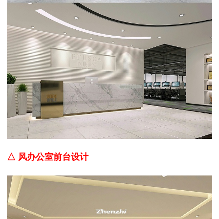
△ 风办公室前台设计