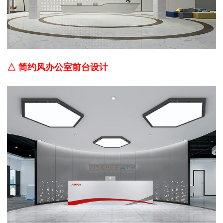
△ 简约风办公室前台设计