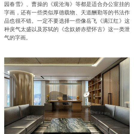
园春雪》、曹操的《观沧海》等都是适合办公室挂的
字画，还有一些类似厚德载物、天道酬勤等的书法作
品也很不错。一定不要选择一些像岳飞《满江红》这
种戾气太盛以及苏轼的《念奴娇赤壁怀古》这一类泄
气的字画。