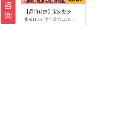
【鼎阳科技】宝安办公室装修-现代简约风格-文丰装饰公司
张威1100㎡文丰装饰13316953159