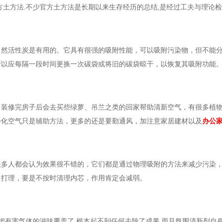
方土方法.不少官方土方法是长期以来生存经历的总结,是经过工夫与理论
当然活性炭是有用的。它具有很强的吸附性能，可以吸附污染物，但不能
所以应每隔一段时间更换一次碳袋或将旧的碳袋晾干，以恢复其吸附功能
，装修完房子后会去买些绿萝、吊兰之类的回家帮助清新空气，有很多植
净化空气只是辅助方法，更多的还是要勤通风，加注意家居建材以及
办公
很多人都会认为效果很不错的，它们都是通过物理吸附的方法来减少污染
常打理，要是不按时清理内芯，作用肯定会减弱。
把有害气体的滋味覆盖了,根本起不到任何去除了成果.而且氛围清新剂自身