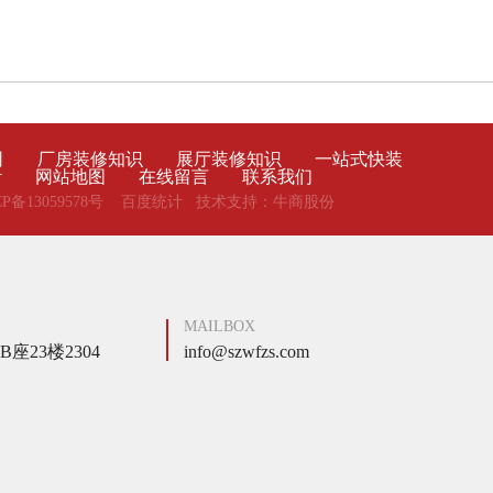
司
厂房装修知识
展厅装修知识
一站式快装
计
网站地图
在线留言
联系我们
P备13059578号
百度统计 技术支持：牛商股份
MAILBOX
23楼2304
info@szwfzs.com